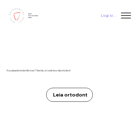
Eesti
Logi sisse
Ortodontide
Selts
Kas plaanid ortodontilist ravi ? Veendu, et seda teostab ortodont!
Leia ortodont