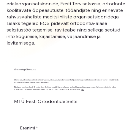
erialaorganisatsioonide, Eesti Tervisekassa, ortodonte
koolitavate õppeasutuste, tööandjate ning erinevate
rahvusvaheliste meditsiiniliste organisatsioonidega.
Lisaks tegeleb EOS pidevalt ortodontia-alase
selgitustöö tegemise, raviteabe ning sellega seotud
info kogumise, kirjastamise, väljaandmise ja
levitamisega.
Võta meiega ühendust
Oleme siin, et vastata kõikidele küsimustele, mis puudutavad ortodontiat ja meie tegevusi. Kui soovid rohkem teavet või abi, täida
vorm ja me võtame Sinuga peagi ühendust.
Tuletame meelde, Eesti Ortodontide Selts on erialaliit ja meie kaudu vastuvõtuaegu kirja panna ei saa. Aja broneerimiseks tuleb
võtta ühendust kliinikuga, kus ortodont töötab. Ortodontide kontaktid on leitavad
siit
.
MTÜ Eesti Ortodontide Selts
Eesnimi
*