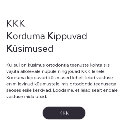
KKK
K
orduma
K
ippuvad
K
üsimused
Kui sul on küsimus ortodontia teenuste kohta siis
vajuta allolevale nupule ning jõuad KKK lehele.
Korduma kippuvad küsimused lehelt leiad vastuse
enim levinud küsimustele, mis ortodontia teenusega
seoses esile kerkivad. Loodame, et leiad sealt endale
vastuse mida otsid.
KKK