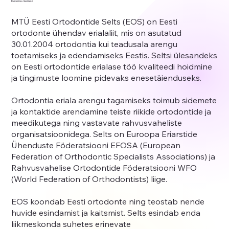
Kes me oleme?
MTÜ Eesti Ortodontide Selts (EOS) on Eesti
ortodonte ühendav erialaliit, mis on asutatud
30.01.2004 ortodontia kui teadusala arengu
toetamiseks ja edendamiseks Eestis. Seltsi ülesandeks
on Eesti ortodontide erialase töö kvaliteedi hoidmine
ja tingimuste loomine pidevaks enesetäienduseks.
Ortodontia eriala arengu tagamiseks toimub sidemete
ja kontaktide arendamine teiste riikide ortodontide ja
meedikutega ning vastavate rahvusvaheliste
organisatsioonidega. Selts on Euroopa Eriarstide
Ühenduste Föderatsiooni EFOSA (European
Federation of Orthodontic Specialists Associations) ja
Rahvusvahelise Ortodontide Föderatsiooni WFO
(World Federation of Orthodontists) liige.
EOS koondab Eesti ortodonte ning teostab nende
huvide esindamist ja kaitsmist. Selts esindab enda
liikmeskonda suhetes erinevate