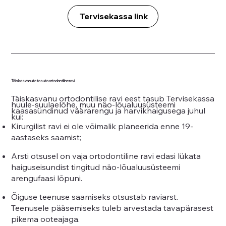
Tervisekassa link
Täiskasvanute tasuta ortodontiline ravi
Täiskasvanu ortodontilise ravi eest tasub Tervisekassa
huule-suulaelõhe, muu näo-lõualuusüsteemi
kaasasündinud väärarengu ja harvikhaigusega juhul
kui:
Kirurgilist ravi ei ole võimalik planeerida enne 19-
aastaseks saamist;
Arsti otsusel on vaja ortodontiline ravi edasi lükata
haiguseisundist tingitud näo-lõualuusüsteemi
arengufaasi lõpuni.
Õiguse teenuse saamiseks otsustab raviarst.
Teenusele pääsemiseks tuleb arvestada tavapärasest
pikema ooteajaga.