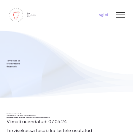
Eesti
Logi sisse
Ortodontide
Selts
Tervisekassa
ortodontilised
diagnoosid
Tervisekassa tasub alla
19a. lastele osutatud ortodontiateenuste
(sh breketid) eest järgmiste ortodontiliste diagnooside korral:
Viimati uuendatud: 07.05.24
Tervisekassa tasub ka lastele osutatud