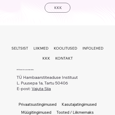
KKK
SELTSIST
LIIKMED
KOOLITUSED
INFOLEHED
KKK
KONTAKT
MTÜ Eesti Ortodontide Selts
TÜ Hambaarstiteaduse Instituut
L. Puusepa 1a, Tartu 50406
E-post:
Vajuta Siia
Privaatsustingimused
Kasutajatingimused
Müügitingimused
Tooted / Liikmemaks