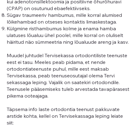
kui adenotonsillektoomia ja positiivne õhurõhuravi
(CPAP) on osutunud ebaefektiivseks.
Sügav traumeeriv hambumus, mille korral alumised
lõikehambad on otseses kontaktis limaskestaga.
Külgmine risthambumus kolme ja enama hamba
ulatuses lõualuu ühel poolel, mille korral on oluliselt
häiritud näo sümmeetria ning lõualuude areng ja kasv.
Muudel juhtudel Tervisekassa ortodontiliste teenuste
eest ei tasu. Meeles peab pidama, et nende
ortodontiateenuste puhul, mille eest maksab
Tervisekassa, peab teenuseosutajal olema Tervi​​​​​​​
sekassaga leping. Vajalik on saatekiri ortodondile.
Teenusele pääsemiseks tuleb arvestada tavapärasest
pikema ooteajaga.
Täpsema info laste ortodontia teenust pakkuvate
arstide kohta, kellel on Tervisekassaga leping leiate
siit: