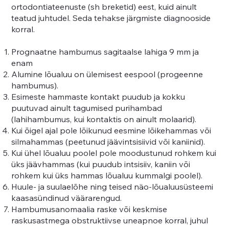
ortodontiateenuste (sh breketid) eest, kuid ainult
teatud juhtudel. Seda tehakse järgmiste diagnooside
korral.
Prognaatne hambumus sagitaalse lahiga 9 mm ja
enam
Alumine lõualuu on ülemisest eespool (progeenne
hambumus).
Esimeste hammaste kontakt puudub ja kokku
puutuvad ainult tagumised purihambad
(lahihambumus, kui kontaktis on ainult molaarid).
Kui õigel ajal pole lõikunud eesmine lõikehammas või
silmahammas (peetunud jäävintsisiivid või kaniinid).
Kui ühel lõualuu poolel pole moodustunud rohkem kui
üks jäävhammas (kui puudub intsisiiv, kaniin või
rohkem kui üks hammas lõualuu kummalgi poolel).
Huule- ja suulaelõhe ning teised näo-lõualuusüsteemi
kaasasündinud väärarengud.
Hambumusanomaalia raske või keskmise
raskusastmega obstruktiivse uneapnoe korral, juhul